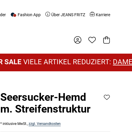
nder
Fashion App
Über JEANS FRITZ
Karriere
Warenkorb
LE
VIELE ARTIKEL REDUZIERT:
DAMEN SA
Seersucker-Hemd
m. Streifenstruktur
* inklusive MwSt.,
zzgl. Versandkosten