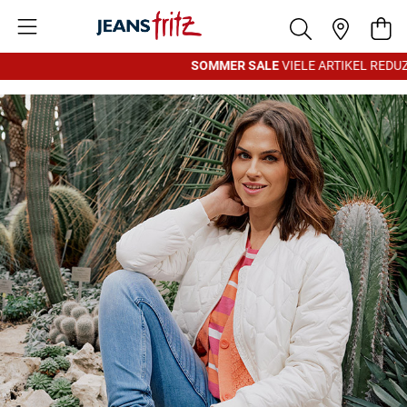
Zum Inhalt springen
War
SOMMER SALE
VIELE ARTIKEL REDUZI