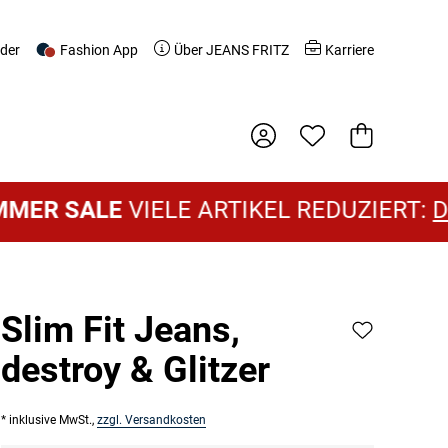
nder
Fashion App
Über JEANS FRITZ
Karriere
Warenkorb
SALE
VIELE ARTIKEL REDUZIERT:
DAMEN 
Slim Fit Jeans,
destroy & Glitzer
* inklusive MwSt.,
zzgl. Versandkosten