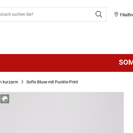
he
Filialfi
SOMMER
n kurzarm
Softe Bluse mit Punkte-Print