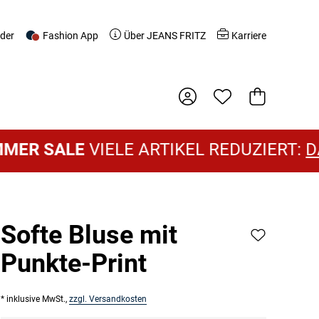
nder
Fashion App
Über JEANS FRITZ
Karriere
Warenkorb
 SALE
VIELE ARTIKEL REDUZIERT:
DAME
Softe Bluse mit
Punkte-Print
* inklusive MwSt.,
zzgl. Versandkosten