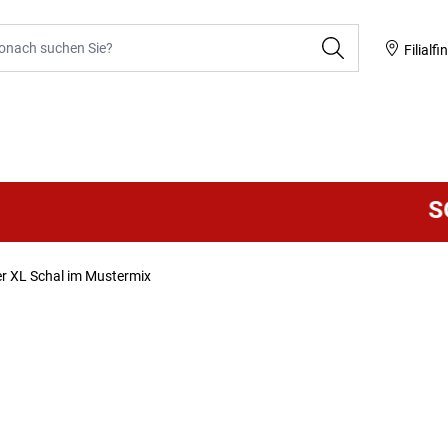
he
Filialfi
SOM
er XL Schal im Mustermix