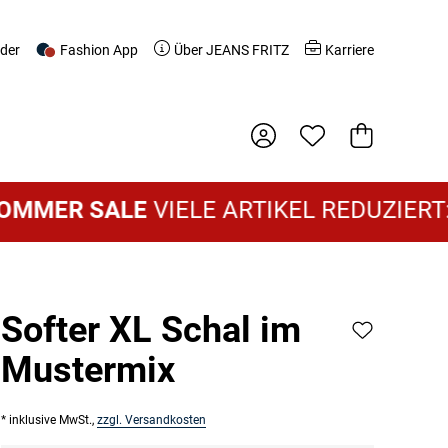
nder
Fashion App
Über JEANS FRITZ
Karriere
Warenkorb
MER SALE
VIELE ARTIKEL REDUZIERT:
DA
Softer XL Schal im
Mustermix
* inklusive MwSt.,
zzgl. Versandkosten