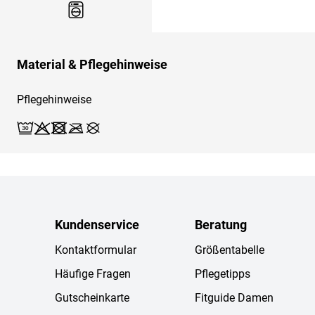
Material & Pflegehinweise
Pflegehinweise
Waschen (Schonwäsche 30)
Bleichen X
Trocknen X
Bügeln X
Reinigen X
Kundenservice
Beratung
Kontaktformular
Größentabelle
Häufige Fragen
Pflegetipps
Gutscheinkarte
Fitguide Damen