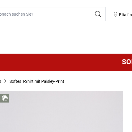
he
Filialfi
SOMME
s
Softes T-Shirt mit Paisley-Print