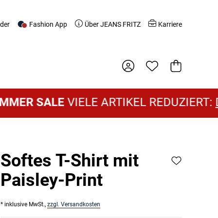
nder
Fashion App
Über JEANS FRITZ
Karriere
Warenkorb
R SALE
VIELE ARTIKEL REDUZIERT:
DAM
Softes T-Shirt mit
Paisley-Print
* inklusive MwSt.,
zzgl. Versandkosten