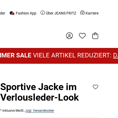
nder
Fashion App
Über JEANS FRITZ
Karriere
Warenkorb
ALE
VIELE ARTIKEL REDUZIERT:
DAMEN 
Sportive Jacke im
Verlousleder-Look
* inklusive MwSt.,
zzgl. Versandkosten