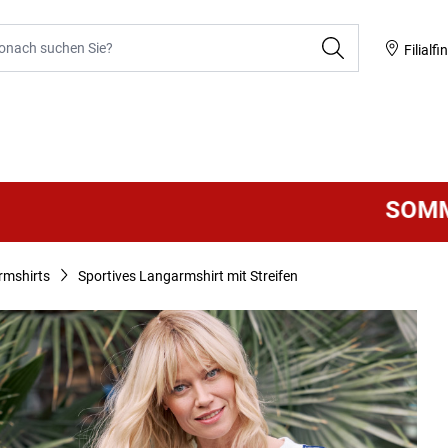
he
Filialfi
SOMMER 
rmshirts
Sportives Langarmshirt mit Streifen