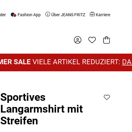
nder
Fashion App
Über JEANS FRITZ
Karriere
Warenkorb
SALE
VIELE ARTIKEL REDUZIERT:
DAMEN
Sportives
Langarmshirt mit
Streifen