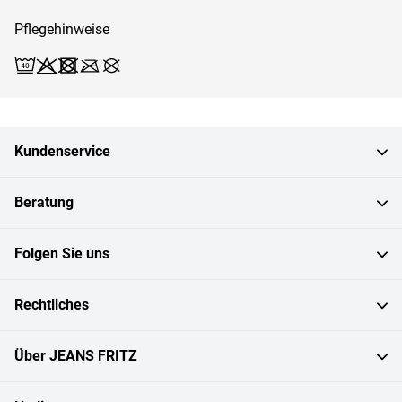
Pflegehinweise
Waschen (Schonwäsche 40)
Bleichen X
Trocknen X
Bügeln X
Reinigen X
Kundenservice
Beratung
Folgen Sie uns
Rechtliches
Über JEANS FRITZ