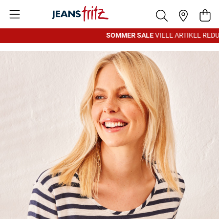
Zum Inhalt springen
War
SOMMER SALE
VIELE ARTIKEL REDUZ