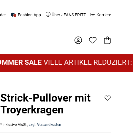
nder
Fashion App
Über JEANS FRITZ
Karriere
Warenkorb
ER SALE
VIELE ARTIKEL REDUZIERT:
DAM
Strick-Pullover mit
Troyerkragen
* inklusive MwSt.,
zzgl. Versandkosten