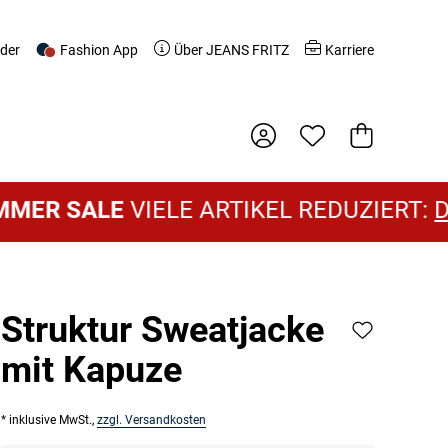
nder
Fashion App
Über JEANS FRITZ
Karriere
Warenkorb
SALE
VIELE ARTIKEL REDUZIERT:
DAMEN
Struktur Sweatjacke
mit Kapuze
* inklusive MwSt.,
zzgl. Versandkosten