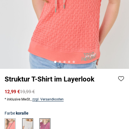
Struktur T-Shirt im Layerlook
12,99 €
19,99 €
* inklusive MwSt.,
zzgl. Versandkosten
Farbe
koralle
koralle
off-white
waldbeere