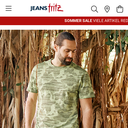
Zum Inhalt springen
War
SOMMER SALE
VIELE ARTIKEL REDU