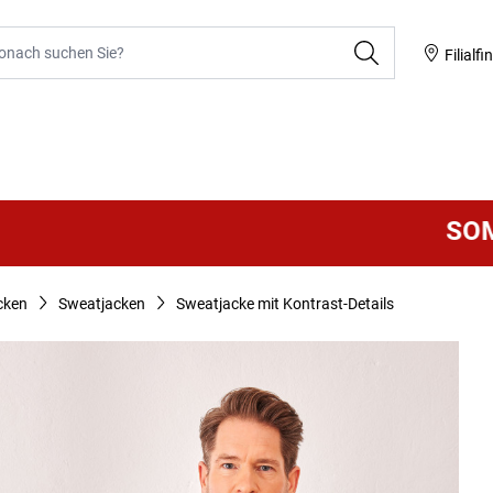
he
Filialfi
SOMMER S
cken
Sweatjacken
Sweatjacke mit Kontrast-Details