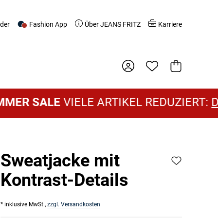
nder
Fashion App
Über JEANS FRITZ
Karriere
Warenkorb
ALE
VIELE ARTIKEL REDUZIERT:
DAMEN 
Sweatjacke mit
Kontrast-Details
* inklusive MwSt.,
zzgl. Versandkosten