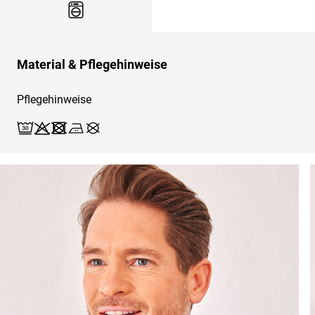
Material & Pflegehinweise
Pflegehinweise
Waschen (Schonwäsche 30)
Bleichen X
Trocknen X
Bügeln 2
Reinigen X