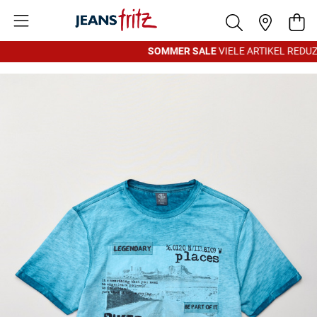
Zum Inhalt springen
War
SOMMER SALE
VIELE ARTIKEL REDUZI