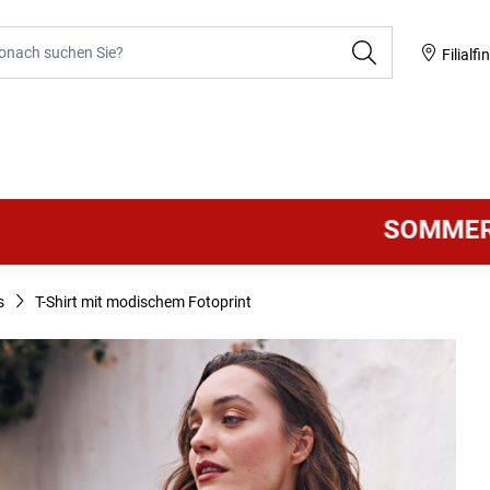
he
Filialfi
SOMMER SALE
V
s
T-Shirt mit modischem Fotoprint