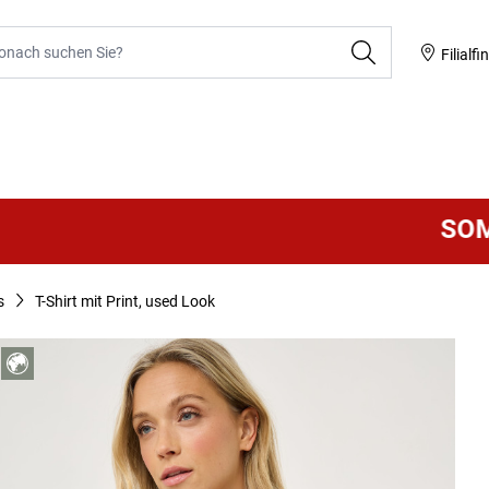
he
Filialfi
SOMMER 
s
T-Shirt mit Print, used Look