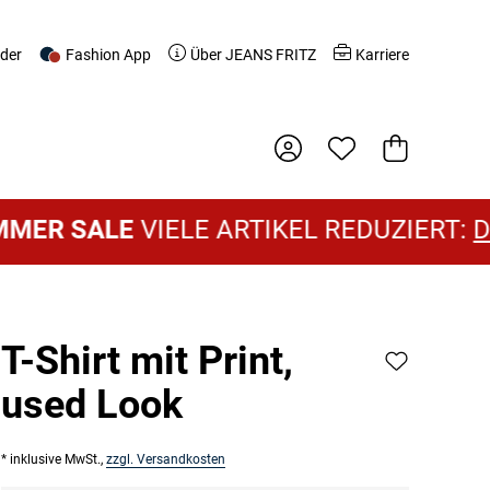
nder
Fashion App
Über JEANS FRITZ
Karriere
Warenkorb
SALE
VIELE ARTIKEL REDUZIERT:
DAMEN
T-Shirt mit Print,
used Look
* inklusive MwSt.,
zzgl. Versandkosten