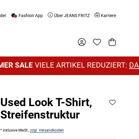
nder
Fashion App
Über JEANS FRITZ
Karriere
Warenkorb
SALE
VIELE ARTIKEL REDUZIERT:
DAMEN
Used Look T-Shirt,
Streifenstruktur
* inklusive MwSt.,
zzgl. Versandkosten