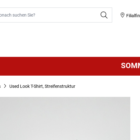
he
Filialfi
SOMMER 
s
Used Look T-Shirt, Streifenstruktur