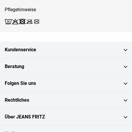
Pflegehinweise
Waschen (Schonwäsche 30)
Bleichen X
Trocknen X
Bügeln X
Reinigen X
Kundenservice
Beratung
Folgen Sie uns
Rechtliches
Über JEANS FRITZ