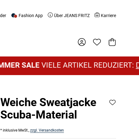
nder
Fashion App
Über JEANS FRITZ
Karriere
Warenkorb
R SALE
VIELE ARTIKEL REDUZIERT:
DAME
Weiche Sweatjacke
Scuba-Material
* inklusive MwSt.,
zzgl. Versandkosten