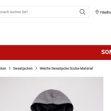
he
Filialfi
SOMME
cken
Sweatjacken
Weiche Sweatjacke Scuba-Material