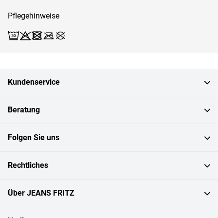
Pflegehinweise
Waschen (Schonwäsche 30)
Bleichen X
Trocknen X
Bügeln X
Reinigen X
Kundenservice
Beratung
Folgen Sie uns
Rechtliches
Über JEANS FRITZ