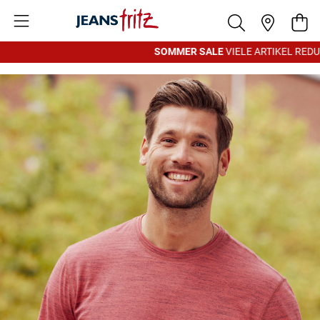
Zum Inhalt springen
War
SOMMER SALE
VIELE ARTIKEL REDUZI