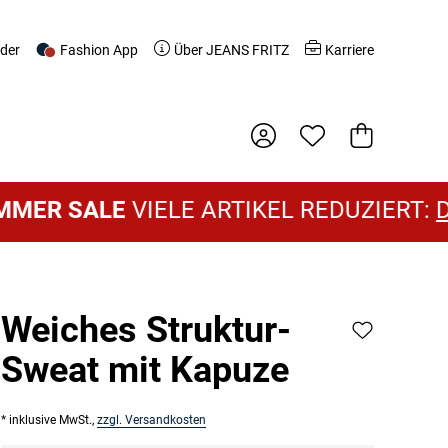
nder
Fashion App
Über JEANS FRITZ
Karriere
Warenkorb
LE
VIELE ARTIKEL REDUZIERT:
DAMEN S
Weiches Struktur-
Sweat mit Kapuze
* inklusive MwSt.,
zzgl. Versandkosten