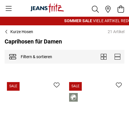
Zum Inhalt springen
War
SOMMER SALE
VIELE ARTIKEL REDUZ
Kurze Hosen
21 Artikel
Caprihosen für Damen
Filtern & sortieren
Anzeigen als
Kacheln
Liste
SALE
SALE