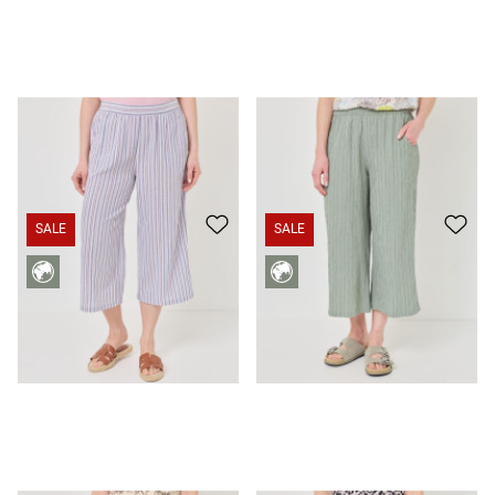
Culotte im Schlupf-Style, Streifen
29,99 €
19,99 €
Luftige Culotte, Streifen-Struktur
25,99 €
19,99 €
SALE
SALE