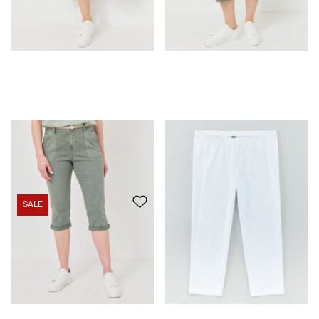
Slim Fit Caprihose m. Flechtgürtel
35,99 €
Capri-Leggings aus Baumwoll-Stretch
8,99 €
6,99 €
SALE