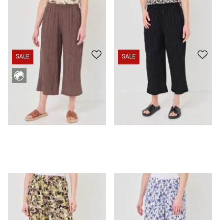
Luftige Culotte, Streifen-Struktur
25,99 €
19,99 €
Luftige Culotte, Streifen-Struktur
25,99 €
15,99 €
SALE
SALE
Leichte Culotte aus Leinen-Viskose
29,99 €
19,99 €
Bunt bedruckte Culotte Leinen-Mix
29,99 €
19,99 €