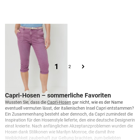
Slim Fit Caprihose m. Flechtgürtel
35,99 €
25,99 €
Seite
Sie lesen gerade die Seite
1
Seite
Seite
2
Capri-Hosen – sommerliche Favoriten
Wussten Sie, dass die
Capri-Hosen
gar nicht, wie es der Name
eventuell vermuten lässt, der italienischen Insel Capri entstammen?
Ein Zusammenhang besteht aber dennoch, da Capri zumindest die
Inspiration für den Hosenstyle lieferte, den eine deutsche Designerin
einst kreierte. Nach anfänglichen Akzeptanzproblemen wurden die
Hosen dank Stilikonen wie Marilyn Monroe, die damit ihre
Weiblichkeit zauberhaft zur Geltung brachten, zum beliebten