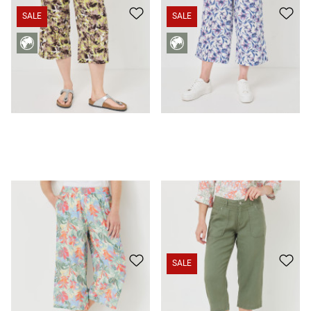
SALE
SALE
Leichte Culotte m. Blumenmuster
29,99 €
19,99 €
Culotte aus Tencel™ Lyocell-Mix
35,99 €
19,99 €
SALE