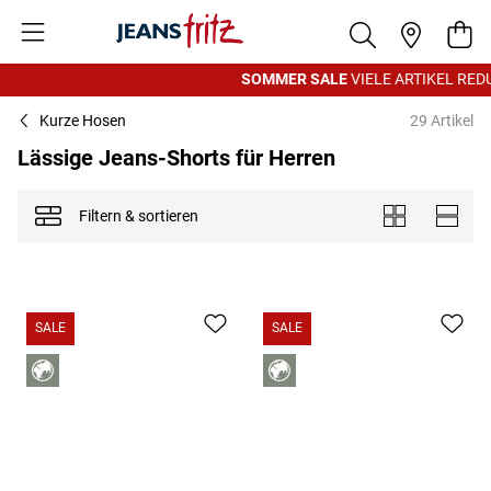
Zum Inhalt springen
War
SOMMER SALE
VIELE ARTIKEL REDUZI
Kurze Hosen
29 Artikel
Lässige Jeans-Shorts für Herren
Filtern & sortieren
Anzeigen als
Kacheln
Liste
SALE
SALE