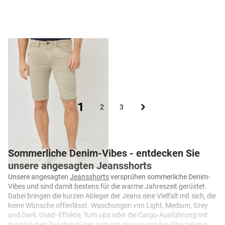
Jeans-Bermuda aus Jogg-Denim
35,99 €
19,99 €
Seite
Sie lesen gerade die Seite
1
Seite
Seite
Seite
2
3
Sommerliche Denim-Vibes - entdecken Sie
unsere angesagten Jeansshorts
Unsere angesagten
Jeansshorts
versprühen sommerliche Denim-
Vibes und sind damit bestens für die warme Jahreszeit gerüstet.
Dabei bringen die kurzen Ableger der Jeans eine Vielfalt mit sich, die
keine Wünsche offenlässt. Waschungen von Light, Medium, Grey
und Dark, Used- Effekte, Turn ups oder die Cargo-Ausführung mit
zusätzlichen Taschen fügen sich mit den passenden Oberteilen zu