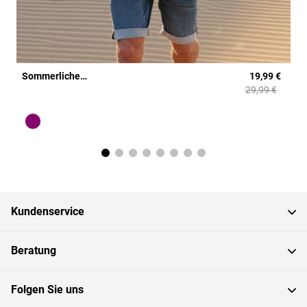
Sommerliches Hemd mit Druck
19,99 €
29,99 €
Farbe
beere gemustert
Kundenservice
Beratung
Folgen Sie uns