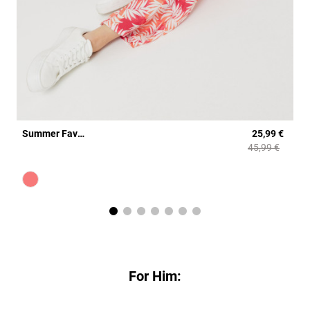
Summer Favorit: Jumpsuit m. Muster
25,99 €
45,99 €
Farbe
koralle gemustert
For Him: