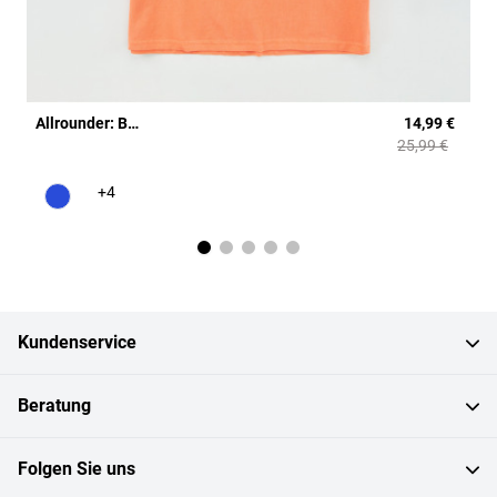
Allrounder: Basic-Poloshirt
14,99 €
25,99 €
+
4
Farbe
blau
Kundenservice
Beratung
Folgen Sie uns